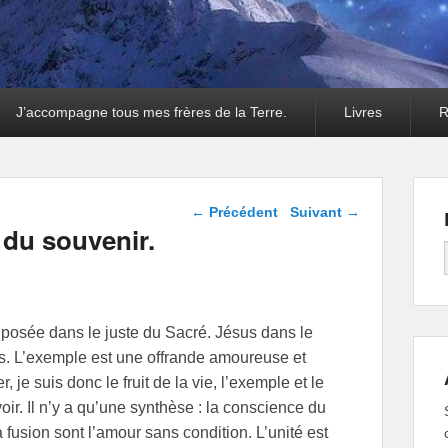
J’accompagne tous mes frères de la Terre.
Livres
R
Navigation dans les
←
Précédent
Suivant
→
articles
e du souvenir.
posée dans le juste du Sacré. Jésus dans le
ers. L’exemple est une offrande amoureuse et
je suis donc le fruit de la vie, l’exemple et le
voir. Il n’y a qu’une synthèse : la conscience du
 fusion sont l’amour sans condition. L’unité est