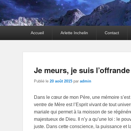
Premier
Accueil
Arlette Inchelin
Contact
menu
Je meurs, je suis l’offrand
Publié le
20 août 2015
par
admin
Dans le cœur de mon Père, une mémoire s’est 
ventre de Mère est l’Esprit vivant de tout univ
mariale qui permet à la moisson de se régénérer, 
majestueux de Dieu. Il n’y a qu’une loi : le pou
juste. Dans cette conscience, la puissance et la