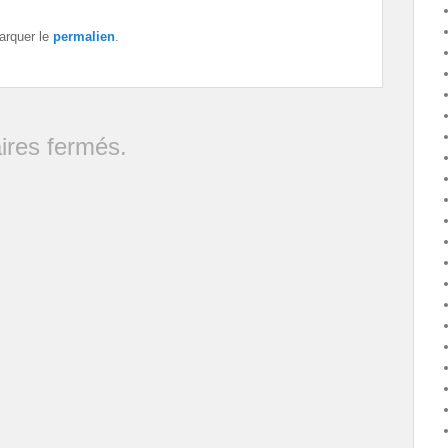
arquer le
permalien
.
res fermés.