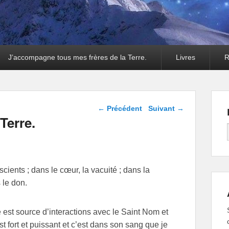
J’accompagne tous mes frères de la Terre.
Livres
R
Navigation dans les
←
Précédent
Suivant
→
articles
Terre.
ents ; dans le cœur, la vacuité ; dans la
 le don.
e est source d’interactions avec le Saint Nom et
 fort et puissant et c’est dans son sang que je