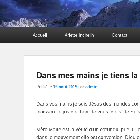
Premier
Accueil
Arlette Inchelin
Contact
menu
Dans mes mains je tiens la 
Publié le
15 août 2015
par
admin
Dans vos mains je suis Jésus des mondes consci
moisson, le juste et bon. Je vous le dis, Je Suis
Mère Marie est la vérité d’un cœur qui prie. Ell
dans le mouvement elle est conversion. Dieu est