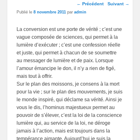
Navigation dans les
←
Précédent
Suivant
→
articles
Publié le
8 novembre 2011
par
admin
La conversion est une porte de vérité ; c’est une
vague composée de sciences, qui permet à la
lumière d’exécuter ; c’est une confession réelle
et juste, qui permet à chacun de se soumettre
au messager de lumière et de paix. Lorsque
l’amour émancipe le don, il n’y a rien de figé,
mais tout à offrir.
Sur le plan des moissons, je consens à la mort
pour la vie ; sur le plan des mouvements, je suis
le monde inspiré, qui déclame sa vérité. Ainsi je
vous le dis, l’hominus majestueux permet au
pouvoir de s’élever, c’est la loi de la conscience
lumière qui, au service de la loi, ne déroge
jamais à l’action, mais est toujours dans la
tempérance aimante. Aujourd’hui je suis la