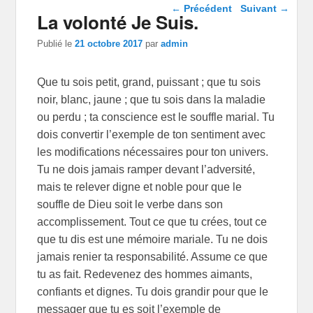
Navigation dans les
←
Précédent
Suivant
→
La volonté Je Suis.
articles
Publié le
21 octobre 2017
par
admin
Que tu sois petit, grand, puissant ; que tu sois
noir, blanc, jaune ; que tu sois dans la maladie
ou perdu ; ta conscience est le souffle marial. Tu
dois convertir l’exemple de ton sentiment avec
les modifications nécessaires pour ton univers.
Tu ne dois jamais ramper devant l’adversité,
mais te relever digne et noble pour que le
souffle de Dieu soit le verbe dans son
accomplissement. Tout ce que tu crées, tout ce
que tu dis est une mémoire mariale. Tu ne dois
jamais renier ta responsabilité. Assume ce que
tu as fait. Redevenez des hommes aimants,
confiants et dignes. Tu dois grandir pour que le
messager que tu es soit l’exemple de