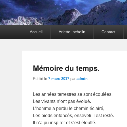
Premier
Accueil
Arlette Inchelin
Contact
menu
Mémoire du temps.
Publié le
7 mars 2017
par
admin
Les années terrestres se sont écoulées,
Les vivants n’ont pas évolué.
L’homme a perdu le chemin éclairé,
Les pieds enfoncés, enseveli il est resté.
Il n’a pu inspirer et s’est étouffé.