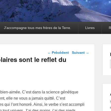
J’accompagne tous mes frères de la Terre.
Livres
R
Navigation dans les
←
Précédent
Suivant
→
articles
ires sont le reflet du
 bien-aimée. C’est dans la science génétique
ent, elle ne vous a jamais quitté. C’est
 qui l’ont honoré. Ainsi, le verbe s’est accompli
 tout univers. J’ai des mains, j’ai des pieds,