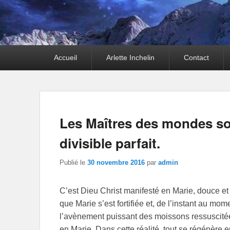
Premier
Accueil
Arlette Inchelin
Contact
menu
Les Maîtres des mondes sola
divisible parfait.
Publié le
30 novembre 2016
par
admin
C’est Dieu Christ manifesté en Marie, douce et
que Marie s’est fortifiée et, de l’instant au mom
l’avènement puissant des moissons ressuscitées
en Marie. Dans cette réalité, tout se régénère en