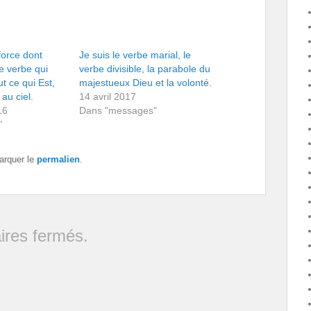
force dont
Je suis le verbe marial, le
e verbe qui
verbe divisible, la parabole du
ut ce qui Est,
majestueux Dieu et la volonté.
au ciel.
14 avril 2017
16
Dans "messages"
"
arquer le
permalien
.
res fermés.