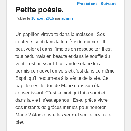
Navigation dans les
←
Précédent
Suivant
→
Petite poésie.
articles
Publié le
18 août 2016
par
admin
Un papillon virevolte dans la moisson . Ses
couleurs sont dans la lumière du moment. Il
peut voler et dans l’implosion ressusciter. Il est
tout petit, mais en beauté et dans le souffle du
vent il est puissant. L’offrande solaire lui a
permis ce nouvel univers et c’est dans ce même
Esprit qu’il retournera à la vérité de la vie. Ce
papillon est le don de Marie dans son état
convertissant. C’est la mort qui lui a souri et
dans la vie il s’est épanoui. Es-tu prêt à vivre
ces instants de grâces infinies pour honorer
Marie ? Alors ouvre les yeux et voit le beau ciel
bleu.