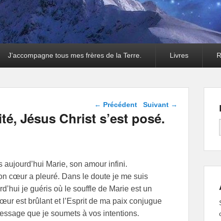
J’accompagne tous mes frères de la Terre.
Livres
R
Navigation dans les
←
Précédent
Suivant
→
articles
té, Jésus Christ s’est posé.
 aujourd’hui Marie, son amour infini.
n cœur a pleuré. Dans le doute je me suis
d’hui je guéris où le souffle de Marie est un
œur est brûlant et l’Esprit de ma paix conjugue
message que je soumets à vos intentions.