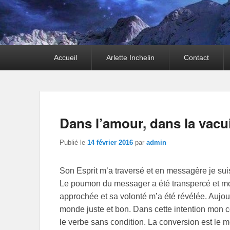
Premier
Accueil
Arlette Inchelin
Contact
menu
Dans l’amour, dans la vacui
Publié le
14 février 2016
par
admin
Son Esprit m’a traversé et en messagère je suis
Le poumon du messager a été transpercé et mo
approchée et sa volonté m’a été révélée. Aujour
monde juste et bon. Dans cette intention mon c
le verbe sans condition. La conversion est le 