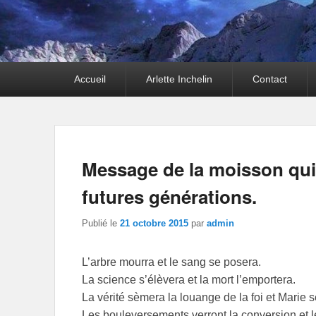
Premier
Accueil
Arlette Inchelin
Contact
menu
Message de la moisson qui 
futures générations.
Publié le
21 octobre 2015
par
admin
L’arbre mourra et le sang se posera.
La science s’élèvera et la mort l’emportera.
La vérité sèmera la louange de la foi et Marie s
Les bouleversements verront la conversion et l