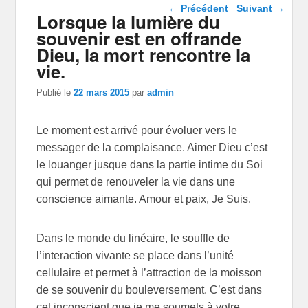
Navigation dans les
←
Précédent
Suivant
→
Lorsque la lumière du
articles
souvenir est en offrande
Dieu, la mort rencontre la
vie.
Publié le
22 mars 2015
par
admin
Le moment est arrivé pour évoluer vers le
messager de la complaisance. Aimer Dieu c’est
le louanger jusque dans la partie intime du Soi
qui permet de renouveler la vie dans une
conscience aimante. Amour et paix, Je Suis.
Dans le monde du linéaire, le souffle de
l’interaction vivante se place dans l’unité
cellulaire et permet à l’attraction de la moisson
de se souvenir du bouleversement. C’est dans
cet inconscient que je me soumets à votre