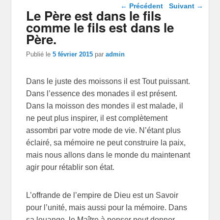
Navigation dans les
←
Précédent
Suivant
→
Le Père est dans le fils
articles
comme le fils est dans le
Père.
Publié le
5 février 2015
par
admin
Dans le juste des moissons il est Tout puissant.
Dans l’essence des monades il est présent.
Dans la moisson des mondes il est malade, il
ne peut plus inspirer, il est complètement
assombri par votre mode de vie. N’étant plus
éclairé, sa mémoire ne peut construire la paix,
mais nous allons dans le monde du maintenant
agir pour rétablir son état.
L’offrande de l’empire de Dieu est un Savoir
pour l’unité, mais aussi pour la mémoire. Dans
sa louange, le Maître à penser peut donner,