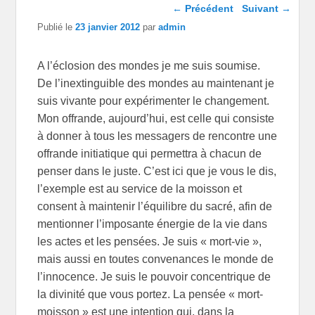
Navigation dans les
←
Précédent
Suivant
→
articles
Publié le
23 janvier 2012
par
admin
A l’éclosion des mondes je me suis soumise.
De l’inextinguible des mondes au maintenant je
suis vivante pour expérimenter le changement.
Mon offrande, aujourd’hui, est celle qui consiste
à donner à tous les messagers de rencontre une
offrande initiatique qui permettra à chacun de
penser dans le juste. C’est ici que je vous le dis,
l’exemple est au service de la moisson et
consent à maintenir l’équilibre du sacré, afin de
mentionner l’imposante énergie de la vie dans
les actes et les pensées. Je suis « mort-vie »,
mais aussi en toutes convenances le monde de
l’innocence. Je suis le pouvoir concentrique de
la divinité que vous portez. La pensée « mort-
moisson » est une intention qui, dans la