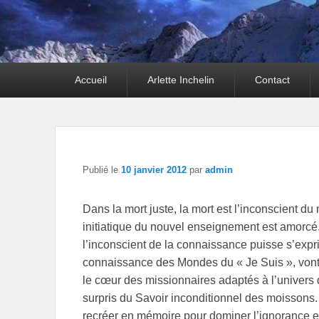
Premier
Accueil
Arlette Inchelin
Contact
menu
Publié le
10 janvier 2012
par
admin
Dans la mort juste, la mort est l’inconscient du
initiatique du nouvel enseignement est amorcé
l’inconscient de la connaissance puisse s’exp
connaissance des Mondes du « Je Suis », vont 
le cœur des missionnaires adaptés à l’univers 
surpris du Savoir inconditionnel des moissons. 
recréer en mémoire pour dominer l’ignorance e