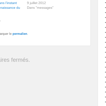
ans l’instant
9 juillet 2012
nnaissance du
Dans "messages"
"
arquer le
permalien
.
res fermés.