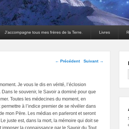
J’accompagne tous mes frères de la Terre.
Livres
R
Navigation dans les
←
Précédent
Suivant
→
articles
 moment. Je vous le dis en vérité, l’éclosion
. Dans le souvenir, le Savoir a dominé pour que
rimer. Toutes les médecines du moment, en
permettre à l’indice premier de se révéler dans
de mon Père. Les médias en parleront et seront
Le juste est, dans la mort, la mémoire qui doit se
t imposer la connaissance par le Savoir du Tout