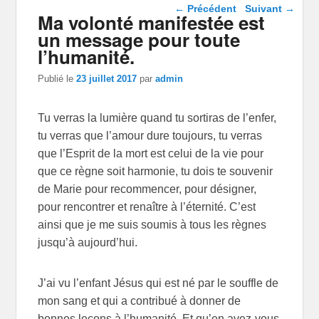
Navigation dans les
←
Précédent
Suivant
→
Ma volonté manifestée est
articles
un message pour toute
l’humanité.
Publié le
23 juillet 2017
par
admin
Tu verras la lumière quand tu sortiras de l’enfer,
tu verras que l’amour dure toujours, tu verras
que l’Esprit de la mort est celui de la vie pour
que ce règne soit harmonie, tu dois te souvenir
de Marie pour recommencer, pour désigner,
pour rencontrer et renaître à l’éternité. C’est
ainsi que je me suis soumis à tous les règnes
jusqu’à aujourd’hui.
J’ai vu l’enfant Jésus qui est né par le souffle de
mon sang et qui a contribué à donner de
bonnes leçons à l’humanité. Et qu’en avez-vous