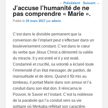
Navigation dans les
←
Précédent
Suivant
→
J’accuse l’humanité de ne
articles
pas comprendre « Marie ».
Publié le
24 mars 2017
par
admin
C’est dans le divisible permanent que la
conversion de l’implant peut s’effectuer dans un
bouleversement constant. C’est dans le cœur
du verbe que Jésus Christ a démontré la vallée
du miracle. Il y est entré et il y est resté.
Condamné et crucifié, sa volonté a éclairé toute
l’immensité d’un état messager, de pardon, de
mansuétude et de dons. Quand il fût mis au
tombeau, il portait Marie dans son amour et l’a
conduit dans son état don. Il réincarna le
Pouvoir, le Savoir et l’instant. C’est la noblesse
de la parabole qui l’a conduit vers sa vie
solitaire où Merkaba reflétait son caractère.